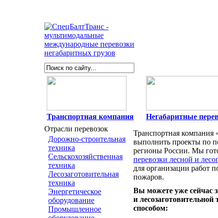
Транспортная компания
Негабаритные пере
Перевозка лесопожар
Отрасли перевозок
Транспортная компания 
Дорожно-строительная
выполнить проекты по п
техника
регионы России. Мы гот
Сельскохозяйственная
перевозки лесной и лес
техника
для организации работ 
Лесозаготовительная
пожаров.
техника
Вы можете уже сейчас з
Энергетическое
и лесозаготовительной
оборудование
способом:
Промышленное
оборудование