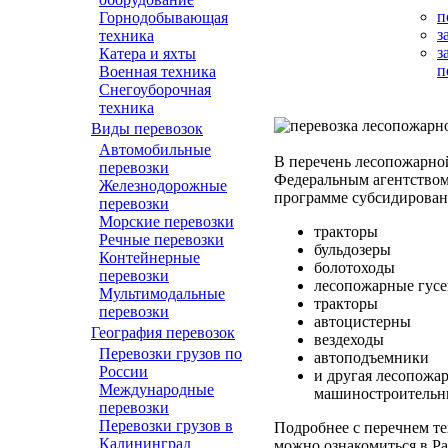
п
Горнодобывающая
з
техника
з
Катера и яхты
п
Военная техника
Снегоуборочная
техника
Виды перевозок
Автомобильные
В перечень лесопожарно
перевозки
Федеральным агентством
Железнодорожные
программе субсидировани
перевозки
Морские перевозки
тракторы
Речные перевозки
бульдозеры
Контейнерные
болотоходы
перевозки
лесопожарные гусе
Мультимодальные
тракторы
перевозки
автоцистерны
География перевозок
вездеходы
Перевозки грузов по
автоподъемники
России
и другая лесопожа
Международные
машиностроительн
перевозки
Перевозки грузов в
Подробнее с перечнем т
Калининград
можно ознакомиться в Р