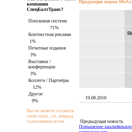
Продукция марки МоАз
:
компании
СпецБалтТранс?
Поисковая система
71%
П
Контекстная реклама
1%
Печатные издания
3%
Выставки /
конференции
3%
Коллеги / Партнёры
12%
Другое
19.08.2010
9%
Вы не можете оставить
свой голос, т.к. период
голосования истек
Предыдущая новость
Повышение квалификаци
сотрудниками