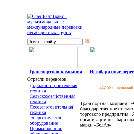
Транспортная компания
Негабаритные пере
Перевозка ка
Отрасли перевозок
Дорожно-строительная
«AZAP» - польский 
техника
Сельскохозяйственная
техника
Транспортная компания 
Лесозаготовительная
благодарственное письмо 
техника
торгового предприятия «
Энергетическое
организации негабаритны
оборудование
марки «БелАз».
Промышленное
оборудование