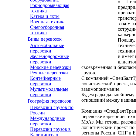
«… Поль
Горнодобывающая
предпри
техника
признат
Катера и яхты
транспо
Военная техника
за комф
Снегоуборочная
сотрудни
техника
карьерно
Виды перевозок
Польшу.
Автомобильные
техниче
перевозки
техники
Железнодорожные
и имеет
перевозки
клиентов
Морские перевозки
своевременная и безопасн
Речные перевозки
грузов.
Контейнерные
С компанией «СпецБалтТр
перевозки
логистический проект, и 
Мультимодальные
взаимопонимание.
перевозки
Будем рады дальнейшему 
отношений между нашим
География перевозок
Перевозки грузов по
Компания «СпецБалтТран
России
перевозке карьерной техн
Международные
МоАз. Мы готовы рассчит
перевозки
логистический проект по 
Перевозки грузов в
регионы России, СНГ и 
Калининград