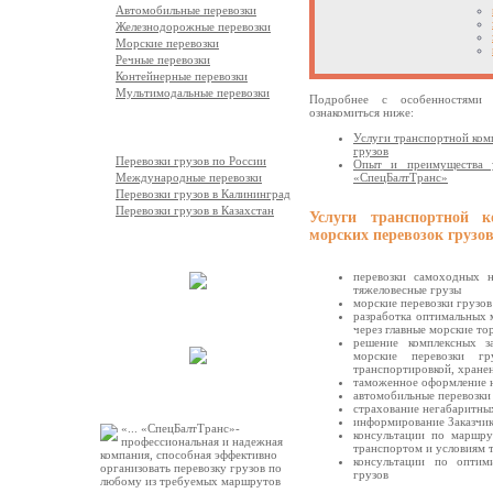
Автомобильные перевозки
Железнодорожные перевозки
Морские перевозки
Речные перевозки
Контейнерные перевозки
Мультимодальные перевозки
Подробнее с особенностями 
ознакомиться ниже:
География перевозок
Услуги транспортной ком
грузов
Перевозки грузов по России
Опыт и преимущества у
Международные перевозки
«СпецБалтТранс»
Перевозки грузов в Калининград
Перевозки грузов в Казахстан
Услуги транспортной 
морских перевозок грузо
Выполненные работы
перевозки самоходных н
тяжеловесные грузы
морские перевозки грузов
разработка оптимальных 
Автопарк компании
через главные морские т
решение комплексных з
морские перевозки г
транспортировкой, хране
таможенное оформление н
Рекомендации
автомобильные перевозки 
страхование негабаритны
информирование Заказчик
«... «СпецБалтТранс»-
консультации по маршру
профессиональная и надежная
транспортом и условиям 
компания, способная эффективно
консультации по оптим
организовать перевозку грузов по
грузов
любому из требуемых маршрутов