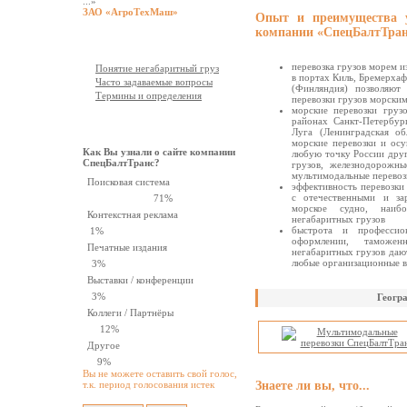
...»
ЗАО «АгроТехМаш»
Опыт и преимущества у
компании «СпецБалтТран
Документация
перевозка грузов морем 
Понятие негабаритный груз
в портах Киль, Бремерхаф
Часто задаваемые вопросы
(Финляндия) позволяют
Термины и определения
перевозки грузов морски
морские перевозки груз
районах Санкт-Петербур
Опрос
Луга (Ленинградская об
морские перевозки и осу
Как Вы узнали о сайте компании
любую точку России друг
СпецБалтТранс?
грузов, железнодорожны
мультимодальные перевоз
Поисковая система
эффективность перевозки
с отечественными и за
71%
морское судно, наиб
Контекстная реклама
негабаритных грузов
быстрота и профессио
1%
оформлении, таможе
Печатные издания
негабаритных грузов даю
любые организационные в
3%
Выставки / конференции
3%
Геогр
Коллеги / Партнёры
12%
Другое
9%
Вы не можете оставить свой голос,
т.к. период голосования истек
Знаете ли вы, что...