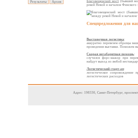
Благовещенский мост
(бывший мос
рекой Невой и началом Финского з
Спецпредложения для на
Выставочная логистика
:
аккуратно перевезем образцы ваш
проведения выставки. Поможем в
Скорая негабаритная помощь
:
случился форс-мажор при перев
найдут выход из любой нестандар
Логистический старт-ап
:
логистическое сопровождение 
логистических расходов
Адрес: 198330, Санкт-Петербург, проспек