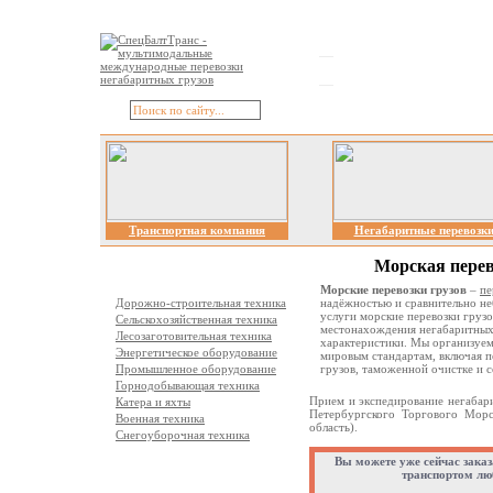
Транспортная компания
Негабаритные перевозк
Морская перев
Отрасли перевозок
Морские перевозки грузов
–
пе
Дорожно-строительная техника
надёжностью и сравнительно не
услуги морские перевозки грузо
Сельскохозяйственная техника
местонахождения негабаритных 
Лесозаготовительная техника
характеристики. Мы организуем
Энергетическое оборудование
мировым стандартам, включая п
Промышленное оборудование
грузов, таможенной очистке и 
Горнодобывающая техника
Прием и экспедирование негабари
Катера и яхты
Петербургского Торгового Морс
Военная техника
область).
Снегоуборочная техника
Вы можете уже сейчас заказ
Виды перевозок
транспортом лю