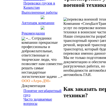
Перевозки грузов в
военной техник
Казахстан
Выполненные работы
Автопарк компании
Компания «СпецБалтТран
услуг по перевозке военн
техники в воинские части
Рекомендации
Наши специалисты разра
«... Сотрудники
транспортный проект (а
компании прекрасные
речной, морской транспо
профессионалы и
транспорта), который буд
доброжелательные,
перевозки именно данного
ответственные и
Мы не только подготови
творческие люди, что
документацию и обеспечи
позволяет нам совместно
разгрузочных работах, но
решать самые
необходимости автомобил
нестандартные
автомобиль ГАИ.
логистические задачи ...»
ООО «Агро-ДМ»
Документация
Как заказать пе
Понятие негабаритный
техники?
груз
Часто задаваемые
вопросы