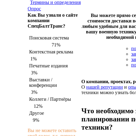
Термины и определения
Опрос
Как Вы узнали о сайте
Вы можете прямо сей
компании
стоимости доставки в
СпецБалтТранс?
любым удобным для вас
вашу военную технику
необходимой 
Поисковая система
71%
по
Контекстная реклама
за
1%
за
по
Печатные издания
3%
Выставки /
О компании, проектах, 
конференции
О
нашей репутации
и
опы
3%
техники можно узнать бол
Коллеги / Партнёры
12%
Что необходимо 
Другое
планировании п
9%
техники?
Вы не можете оставить
свой голос, т.к. период