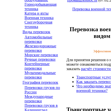
промышленности
(07.02.
Горнодобывающая
техника
Перевозка военной те
Катера и яхты
Военная техника
Снегоуборочная
техника
Перевозка вое
Виды перевозок
видом
Автомобильные
перевозки
Железнодорожные
перевозки
Эффективно,
Морские перевозки
Речные перевозки
Для принятия решения о н
Контейнерные
можете ознакомиться под
перевозки
заказать
расчёт стоимости
Мультимодальные
Транспортные услуг
перевозки
Как заказать перев
География перевозок
Что необходимо зна
Перевозки грузов по
военной техники?
России
Международные
перевозки
Перевозки грузов в
Транспортные ус
Калининград